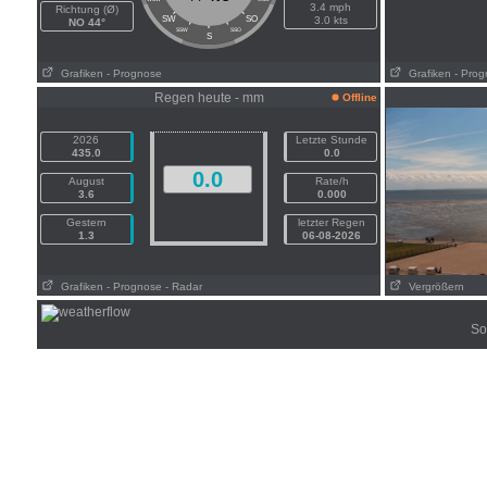
3.4 mph
Richtung (Ø)
SW
SO
3.0 kts
NO 44°
SSW
SSO
S
Grafiken
- Prognose
Grafiken
- Pro
Regen heute - mm
Offline
2026
Letzte Stunde
435.0
0.0
0.0
August
Rate/h
3.6
0.000
Gestern
letzter Regen
1.3
06-08-2026
Grafiken
- Prognose
- Radar
Vergrößern
So