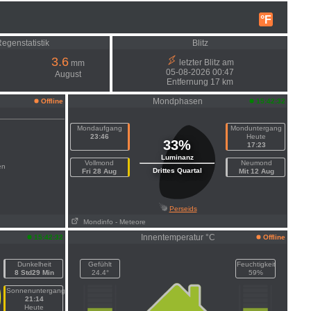
°F
egenstatistik
Blitz
3.6
letzter Blitz am
mm
05-08-2026 00:47
August
Entfernung 17 km
Mondphasen
Offline
15:42:32
Mondaufgang
Monduntergang
23:46
Heute
33%
17:23
Luminanz
Vollmond
Neumond
en
Drittes Quartal
Fri 28 Aug
Mit 12 Aug
Perseids
Mondinfo
- Meteore
Innentemperatur °C
15:42:32
Offline
Dunkelheit
Gefühlt
Feuchtigkeit
8 Std29 Min
24.4°
59%
Sonnenuntergang
21:14
Heute