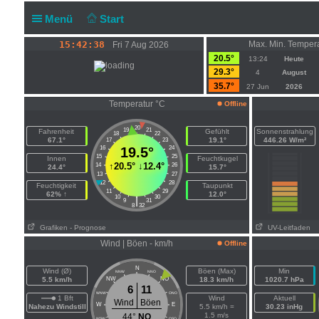
Menü
Start
15:42:38
Max. Min. Temper
Fri 7 Aug 2026
20.5°
13:24
Heute
29.3°
4
August
35.7°
27 Jun
2026
Temperatur °C
Offline
20
19
21
Fahrenheit
Gefühlt
Sonnenstrahlung
18
22
67.1°
19.1°
446.26 W/m²
17
23
16
19.5°
24
15
25
Innen
Feuchtkugel
↑
20.5°
↓
12.4°
14
26
24.4°
15.7°
13
27
12
28
Feuchtigkeit
Taupunkt
11
29
62% ↑
12.0°
10
30
|
9
31
8
32
Grafiken
- Prognose
UV-Leitfaden
Wind | Böen - km/h
Offline
N
Wind (Ø)
Böen (Max)
Min
NNW
NNO
5.5 km/h
NW
NO
18.3 km/h
1020.7 hPa
6
11
WNW
ONO
1 Bft
Wind
Aktuell
Wind
Böen
W
E
Nahezu Windstill
5.5 km/h =
30.23 inHg
1.5 m/s
44°
NO
WSW
OSO