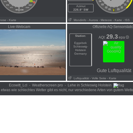
04
20
976
1024
03
21
973
1027
Azimut
|
02
22
970
1030
226.8° SW
01
23
964
1036
gnose
- Karte
Mondinfo
- Aurora
- Meteore
- Karte
- ISS
Live-Webcam
Offizielle AQ-Sensorstati
29.3
Station
:
AQI:
epa
Eggebek
Schleswig-
Holstein
Germany
Gute Luftqualität
Luftqualität
- Volle Seite
- Karte
Ecowitt_Lcl - Weatherscreen pro - Lehe in Schleswig Holstein
 etwas wie schlechtes Wetter gibt es nicht, nur verschiedene Arten von gutem Wetter