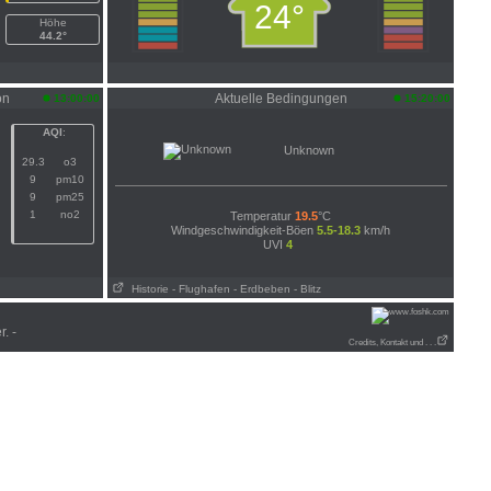
24°
Höhe
44.2°
on
Aktuelle Bedingungen
13:00:00
15:20:00
AQI
:
Unknown
29.3
o3
9
pm10
9
pm25
1
no2
Temperatur
19.5
°C
Windgeschwindigkeit-Böen
5.5-18.3
km/h
UVI
4
Historie
- Flughafen
- Erdbeben
- Blitz
. -
Credits, Kontakt und . . .