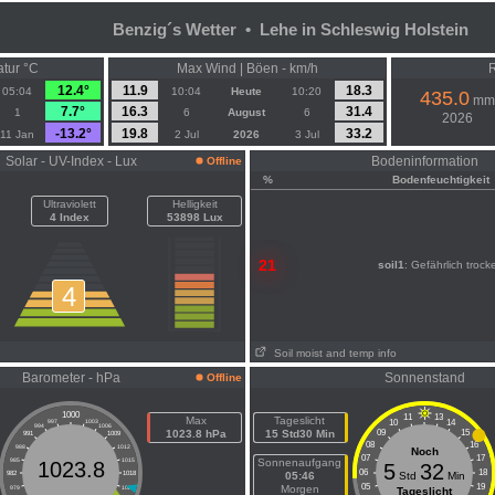
Benzig´s Wetter • Lehe in Schleswig Holstein
atur °C
Max Wind | Böen - km/h
R
12.4°
11.9
18.3
05:04
10:04
Heute
10:20
435.0
mm
7.7°
16.3
31.4
1
6
August
6
2026
-13.2°
19.8
33.2
11 Jan
2 Jul
2026
3 Jul
Solar - UV-Index - Lux
Bodeninformation
Offline
%
Bodenfeuchtigkeit
Ultraviolett
Helligkeit
4 Index
53898 Lux
21
soil1
: Gefährlich trock
4
Soil moist and temp info
Barometer - hPa
Sonnenstand
Offline
1000
11
13
Max
Tageslicht
10
14
997
1003
994
1006
1023.8 hPa
15 Std30 Min
09
15
991
1009
08
16
988
1012
Noch
07
17
985
1015
Sonnenaufgang
1023.8
5
32
06
18
982
1018
05:46
Std
Min
05
19
Morgen
979
1021
Tageslicht