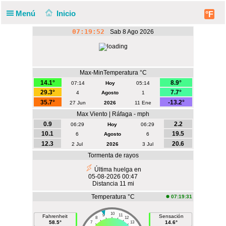
Menú
Inicio
°F
07:19:53
Sab 8 Ago 2026
Max-MinTemperatura °C
14.1°
8.9°
07:14
Hoy
05:14
29.3°
7.7°
4
Agosto
1
35.7°
-13.2°
27 Jun
2026
11 Ene
Max Viento | Ráfaga - mph
0.9
2.2
06:29
Hoy
06:29
10.1
19.5
6
Agosto
6
12.3
20.6
2 Jul
2026
3 Jul
Tormenta de rayos
Última huelga en
05-08-2026 00:47
Distancia 11 mi
Temperatura °C
07:19:31
10
9
11
Fahrenheit
Sensación
8
12
58.5°
14.6°
7
13