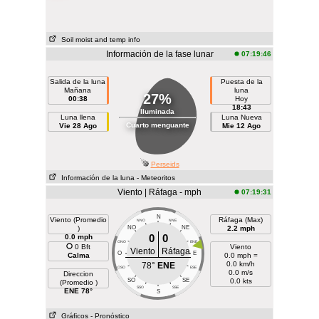
Soil moist and temp info
Información de la fase lunar
07:19:46
Salida de la luna
Puesta de la
Mañana
luna
27%
00:38
Hoy
18:43
Iluminada
Luna llena
Luna Nueva
Cuarto menguante
Vie 28 Ago
Mie 12 Ago
Perseids
Información de la luna
- Meteoritos
Viento | Ráfaga - mph
07:19:31
N
Viento (Promedio
Ráfaga (Max)
NNO
NNE
)
NO
NE
2.2 mph
0
0
0.0 mph
ONO
ENE
0 Bft
Viento
Viento
Ráfaga
O
E
Calma
0.0 mph =
0.0 km/h
78°
ENE
OSO
ESE
0.0 m/s
Direccion
SO
SE
0.0 kts
(Promedio )
SSO
SSE
ENE 78°
S
Gráficos
- Pronóstico