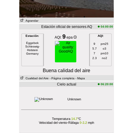
Agrandar
Estación oficial de sensores AQ
04:00:00
9
Estación
:
AQI
:
AQI:
epa
Eggebek
9
pm25
Schleswig-
5.7
o3
Holstein
7
pm10
Germany
2.3
no2
Buena calidad del aire
Cualidad del Aire
- Página completa
- Mapa
Cielo actual
06:20:00
Unknown
Temperatura
14.7
°C
Velocidad del viento-Ráfaga
0-2.2
mph