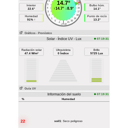
6
14.7°
14
5
15
Interior
Bulbo húm.
↑
14.7°
↓
8.9°
4
16
22.6°
14.1°
3
17
2
18
Humedad
Punto de rocío
1
19
91% ↑
13.2°
0
20
|
-1
21
-2
22
Gráficos
- Pronóstico
Solar - Índice UV - Lux
07:19:31
Radiación solar
Ultravioleta
Brillo
47.4 W/m²
0 Índice
5725 Lux
Guía UV
Información del suelo
07:19:31
%
Humedad
22
soil1
: Seco peligroso