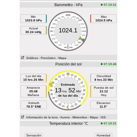
Baromettro - hPa
07:19:31
1000
Min
Max
997
1003
994
1006
1023.8 hPa
1024.5 hPa
991
1009
988
1012
Actual
985
1015
1024.1
30.24 inHg
982
1018
979
1021
976
1024
973
1027
|
970
1030
964
1036
Gráficos
- Pronóstico
- Mapa
Posición del sol
07:19:46
11
13
Luz del dia
Oscuridad
10
14
15 hrs.26 Min
09
15
8 hrs.33 Min
08
16
Estimada
07
17
Amanece
Puesta de sol
13
52
06
18
05:48
hrs.
Min
21:12
05
19
Mañana
Hoy
de luz del día
04
20
03
21
Azimuth
Elevacion
02
22
78.5° ENE
01
23
11.5°
Información de la luna
- Aurora
- Meteoritos
- Mapa
- ISS
Temperatura interior °C
07:19:31
Sensación
Humedad