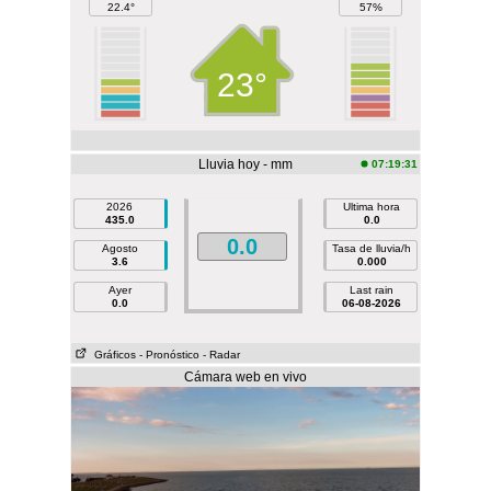
22.4°
57%
23°
Lluvia hoy - mm
07:19:31
2026
Ultima hora
435.0
0.0
0.0
Agosto
Tasa de lluvia/h
3.6
0.000
Ayer
Last rain
0.0
06-08-2026
Gráficos
- Pronóstico
- Radar
Cámara web en vivo